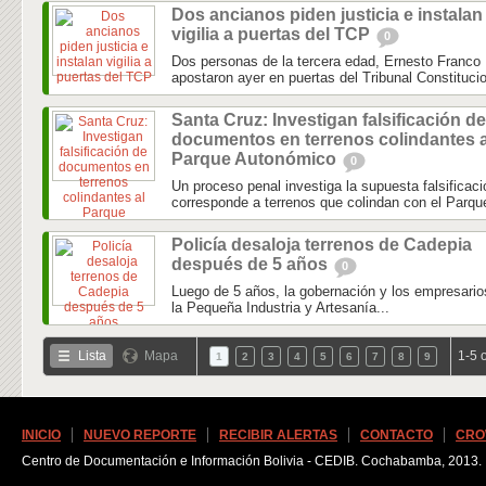
Dos ancianos piden justicia e instalan
vigilia a puertas del TCP
0
Dos personas de la tercera edad, Ernesto Franco
apostaron ayer en puertas del Tribunal Constitucion
Santa Cruz: Investigan falsificación de
documentos en terrenos colindantes a
Parque Autonómico
0
Un proceso penal investiga la supuesta falsifica
corresponde a terrenos que colindan con el Parqu
Policía desaloja terrenos de Cadepia
después de 5 años
0
Luego de 5 años, la gobernación y los empresario
la Pequeña Industria y Artesanía...
Lista
Mapa
1-5 
1
2
3
4
5
6
7
8
9
INICIO
NUEVO REPORTE
RECIBIR ALERTAS
CONTACTO
CRO
Centro de Documentación e Información Bolivia - CEDIB. Cochabamba, 2013.