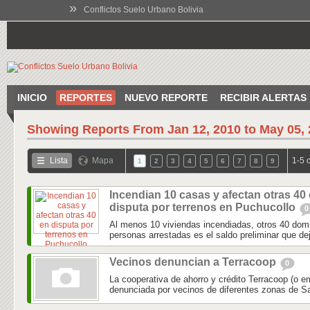
»
Conflictos Suelo Urbano Bolivia
INICIO
REPORTES
NUEVO REPORTE
RECIBIR ALERTAS
Showing Reports From
Jan 12, 2010 to May 05,
Lista
Mapa
1-5 
1
2
3
4
5
6
7
8
9
Incendian 10 casas y afectan otras 40
disputa por terrenos en Puchucollo
0
Al menos 10 viviendas incendiadas, otros 40 domi
personas arrestadas es el saldo preliminar que dej
Vecinos denuncian a Terracoop
0
La cooperativa de ahorro y crédito Terracoop (o e
denunciada por vecinos de diferentes zonas de Sa