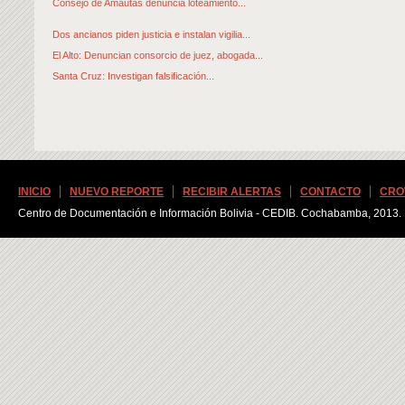
Consejo de Amautas denuncia loteamiento...
Dos ancianos piden justicia e instalan vigilia...
El Alto: Denuncian consorcio de juez, abogada...
Santa Cruz: Investigan falsificación...
INICIO
NUEVO REPORTE
RECIBIR ALERTAS
CONTACTO
CRO
Centro de Documentación e Información Bolivia - CEDIB. Cochabamba, 2013.