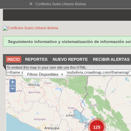
»
Conflictos Suelo Urbano Bolivia
Seguimiento informativo y sistematización de información so
INICIO
REPORTES
NUEVO REPORTE
RECIBIR ALERTAS
To embed this map in your own site use this HTML:
Filtros Disponibles
+
−
125