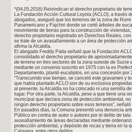
*(04.05.2016) Reivindican el derecho propietario de terr
La Fundación Acción Cultural Loyola (ACLO), a través d
abogados, aseguró que los terrenos de la zona de Rumi
Panamericano y Pajchiri donde se cortó árboles de eucal
movimiento de tierras para la construcción de viviendas
derecho propietario registrado en Derechos Reales, con
se trate de un avasallamiento a un área de protección 
afirma la Alcaldía.
El abogado Freddy Paita señaló que la Fundación ACLO
consolidado el derecho propietario de aproximadamente
de terreno en tres sectores de la zona sureste de Sucre 
mediante un convenio suscrito en 1975 con la ex Prefect
Departamento, plantó eucaliptos, en una concesión por 
“Transcurrido ese tiempo, se canceló este gravamen y to
que había plantado ACLO son de su exclusiva propiedad
al presente, la Alcaldía no ha colocado ni una semilla de
lugar. Por otra parte, la Alcaldía, pese a que tiene una 
municipal que declara zona de protección ambiental, no t
ningún derecho propietario sobre esos terrenos”, señaló 
En pasados días, la Comuna presentó una denuncia ante
Público en contra de autor o autores por el delito de tala
avasallamiento de áreas declaradas mediante ordenanz
protección ambiental, y depósito de rocas y tierra en la
Calavera, entre otros delitos.