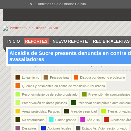
»
Conflictos Suelo Urbano Bolivia
INICIO
REPORTES
NUEVO REPORTE
RECIBIR ALERTAS
Alcaldía de Sucre presenta denuncia en contra 
avasalladores
11:38 Apr 27 2016
Zona El Phajchiri, Sucre
Loteamiento
Proceso legal
Disputa por derecho propietario
Quemas y desmontes en zonas de transición rural-urbana
Reconocimiento de derecho propietario
Prevención de asentamientos 
Preservación de áreas públicas
Preservar salud pública ante contami
Áreas protegidas. Parques
Área de seguridad
Tierras privadas
No determinado
Ciudad grande
Año 2016
Afectación áre
Desastres
Acciones legales
Estado Vs. Actor sector privado