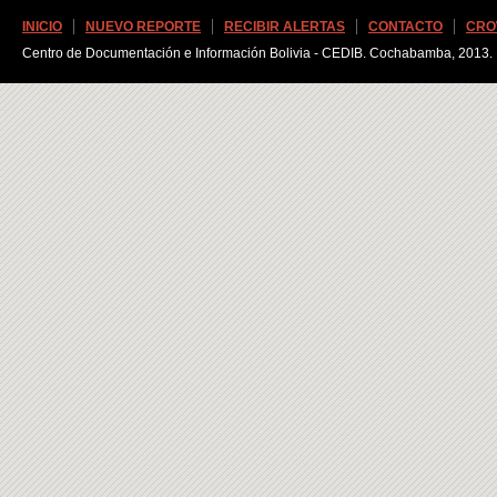
INICIO
NUEVO REPORTE
RECIBIR ALERTAS
CONTACTO
CRO
Centro de Documentación e Información Bolivia - CEDIB. Cochabamba, 2013.