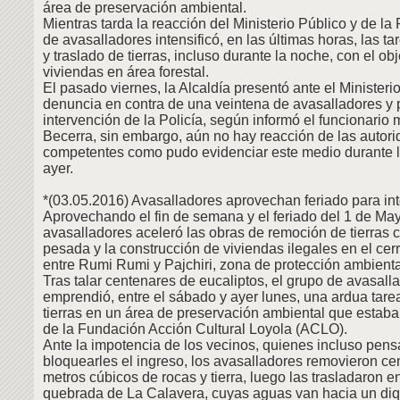
área de preservación ambiental.
Mientras tarda la reacción del Ministerio Público y de la 
de avasalladores intensificó, en las últimas horas, las t
y traslado de tierras, incluso durante la noche, con el obj
viviendas en área forestal.
El pasado viernes, la Alcaldía presentó ante el Ministeri
denuncia en contra de una veintena de avasalladores y p
intervención de la Policía, según informó el funcionario
Becerra, sin embargo, aún no hay reacción de las autor
competentes como pudo evidenciar este medio durante l
ayer.
*(03.05.2016) Avasalladores aprovechan feriado para inte
Aprovechando el fin de semana y el feriado del 1 de Ma
avasalladores aceleró las obras de remoción de tierras
pesada y la construcción de viviendas ilegales en el cer
entre Rumi Rumi y Pajchiri, zona de protección ambienta
Tras talar centenares de eucaliptos, el grupo de avasall
emprendió, entre el sábado y ayer lunes, una ardua tar
tierras en un área de preservación ambiental que estaba
de la Fundación Acción Cultural Loyola (ACLO).
Ante la impotencia de los vecinos, quienes incluso pen
bloquearles el ingreso, los avasalladores removieron ce
metros cúbicos de rocas y tierra, luego las trasladaron e
quebrada de La Calavera, cuyas aguas van hacia un diq