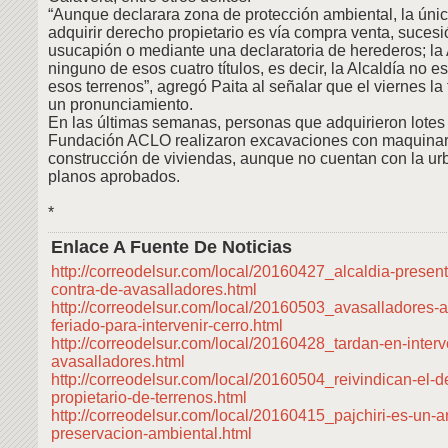
“Aunque declarara zona de protección ambiental, la ún
adquirir derecho propietario es vía compra venta, sucesió
usucapión o mediante una declaratoria de herederos; la 
ninguno de esos cuatro títulos, es decir, la Alcaldía no e
esos terrenos”, agregó Paita al señalar que el viernes la
un pronunciamiento.
En las últimas semanas, personas que adquirieron lotes 
Fundación ACLO realizaron excavaciones con maquinar
construcción de viviendas, aunque no cuentan con la urb
planos aprobados.
*
Enlace A Fuente De Noticias
http://correodelsur.com/local/20160427_alcaldia-presen
contra-de-avasalladores.html
http://correodelsur.com/local/20160503_avasalladores-
feriado-para-intervenir-cerro.html
http://correodelsur.com/local/20160428_tardan-en-interv
avasalladores.html
http://correodelsur.com/local/20160504_reivindican-el-d
propietario-de-terrenos.html
http://correodelsur.com/local/20160415_pajchiri-es-un-a
preservacion-ambiental.html