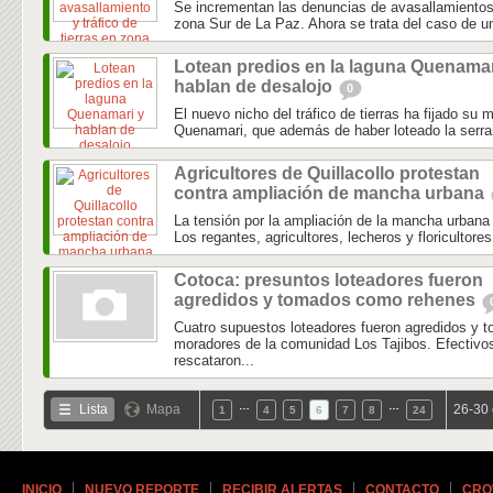
Se incrementan las denuncias de avasallamientos y
zona Sur de La Paz. Ahora se trata del caso de un
Lotean predios en la laguna Quenamar
hablan de desalojo
0
El nuevo nicho del tráfico de tierras ha fijado su 
Quenamari, que además de haber loteado la serran
Agricultores de Quillacollo protestan
contra ampliación de mancha urbana
La tensión por la ampliación de la mancha urbana 
Los regantes, agricultores, lecheros y floricultores
Cotoca: presuntos loteadores fueron
agredidos y tomados como rehenes
Cuatro supuestos loteadores fueron agredidos y
moradores de la comunidad Los Tajibos. Efectivos
rescataron...
…
…
Lista
Mapa
26-30 
1
4
5
6
7
8
24
INICIO
NUEVO REPORTE
RECIBIR ALERTAS
CONTACTO
CRO