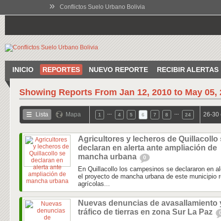
»
Conflictos Suelo Urbano Bolivia
INICIO
REPORTES
NUEVO REPORTE
RECIBIR ALERTAS
Showing Reports From
Jan 12, 2010 to May 05,
…
…
Lista
Mapa
26-30 
1
4
5
6
7
8
24
Agricultores y lecheros de Quillacollo
declaran en alerta ante ampliación de
mancha urbana
0
En Quillacollo los campesinos se declararon en a
el proyecto de mancha urbana de este municipio 
agrícolas...
Nuevas denuncias de avasallamiento 
tráfico de tierras en zona Sur La Paz