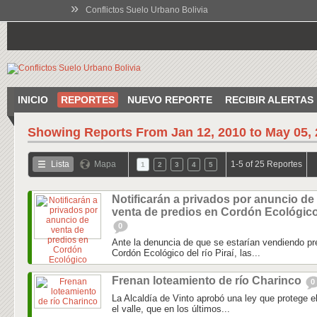
»
Conflictos Suelo Urbano Bolivia
INICIO
REPORTES
NUEVO REPORTE
RECIBIR ALERTAS
Showing Reports From
Jan 12, 2010 to May 05,
Lista
Mapa
1-5 of 25 Reportes
1
2
3
4
5
Notificarán a privados por anuncio de
venta de predios en Cordón Ecológic
0
Ante la denuncia de que se estarían vendiendo pr
Cordón Ecológico del río Piraí, las...
Frenan loteamiento de río Charinco
0
La Alcaldía de Vinto aprobó una ley que protege el
el valle, que en los últimos...