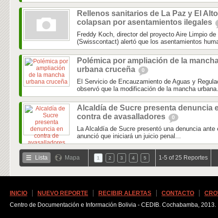
Rellenos sanitarios de La Paz y El Alto
colapsan por asentamientos ilegales
Freddy Koch, director del proyecto Aire Limpio de
(Swisscontact) alertó que los asentamientos huma
Polémica por ampliación de la manch
urbana cruceña
0
El Servicio de Encauzamiento de Aguas y Regulac
observó que la modificación de la mancha urbana.
Alcaldía de Sucre presenta denuncia 
contra de avasalladores
0
La Alcaldía de Sucre presentó una denuncia ante e
anunció que iniciará un juicio penal...
Lista
Mapa
1-5 of 25 Reportes
1
2
3
4
5
INICIO
NUEVO REPORTE
RECIBIR ALERTAS
CONTACTO
CRO
Centro de Documentación e Información Bolivia - CEDIB. Cochabamba, 2013.