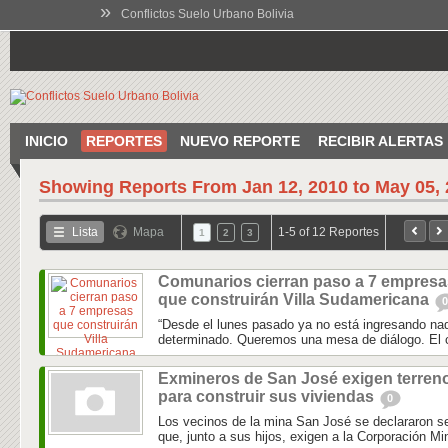
»
Conflictos Suelo Urbano Bolivia
INICIO
REPORTES
NUEVO REPORTE
RECIBIR ALERTAS
Showing Reports From
Jan 12, 2010 to May 05,
Lista
Mapa
1-5 of 12 Reportes
1
2
3
Comunarios cierran paso a 7 empresa
que construirán Villa Sudamericana
0
“Desde el lunes pasado ya no está ingresando n
determinado. Queremos una mesa de diálogo. El 
Exmineros de San José exigen terren
para construir sus viviendas
0
Los vecinos de la mina San José se declararon s
que, junto a sus hijos, exigen a la Corporación Min