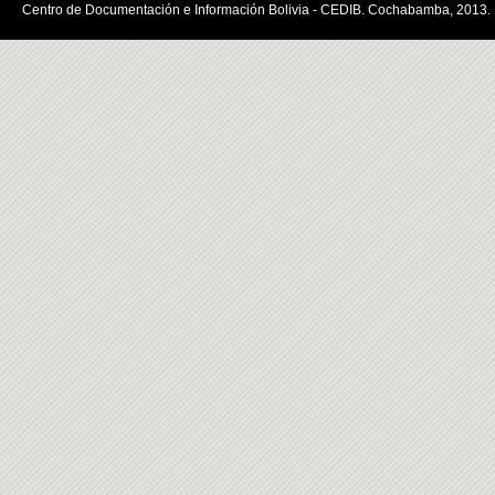
Centro de Documentación e Información Bolivia - CEDIB. Cochabamba, 2013.