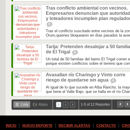
Tras conflicto ambiental con vecinos,
Empresarios denuncian que autorida
y loteadores incumplen plan regulado
0
Tras el conflicto suscitado entre vecinos de la zo
Oruro,quienes bloquearon en días pasados la aveni
Tarija: Pretenden desalojar a 50 famili
de El Trigal
0
Un total de 50 familias del barrio El Trigal corren 
porque existen conflictos sobre el terreno que com
Avasallan río Charingo y Vinto corre
riesgo de quedarse sin agua
0
Al igual de lo que sucede en Alba Rancho, la may
que tiene el Valle Bajo, que se halla en el río Char
Lista
Mapa
1-5 of 12 Reportes
1
2
3
INICIO
NUEVO REPORTE
RECIBIR ALERTAS
CONTACTO
CRO